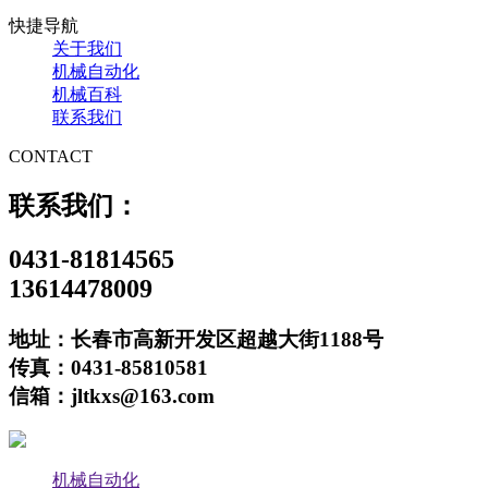
快捷导航
关于我们
机械自动化
机械百科
联系我们
CONTACT
联系我们：
0431-81814565
13614478009
地址：长春市高新开发区超越大街1188号
传真：0431-85810581
信箱：jltkxs@163.com
机械自动化