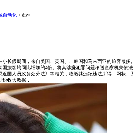
械自动化
> div>
小长假期间，来自美国、英国、、韩国和马来西亚的旅客最多。
泰国旅客均同比增加约4倍。将其涉嫌犯罪问题移送查察机关依
易近国人员政务处分法》等相关，收缴其违纪违法所得；网状、
过税收大数据，