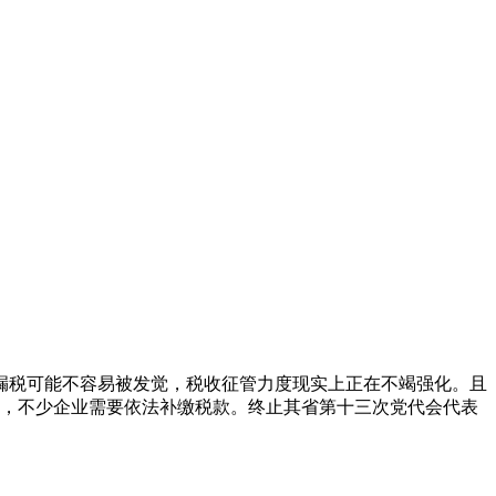
漏税可能不容易被发觉，税收征管力度现实上正在不竭强化。且
醒，不少企业需要依法补缴税款。终止其省第十三次党代会代表