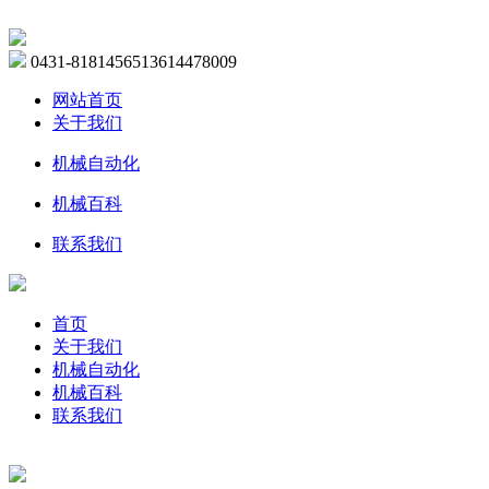
0431-81814565
13614478009
网站首页
关于我们
机械自动化
机械百科
联系我们
首页
关于我们
机械自动化
机械百科
联系我们