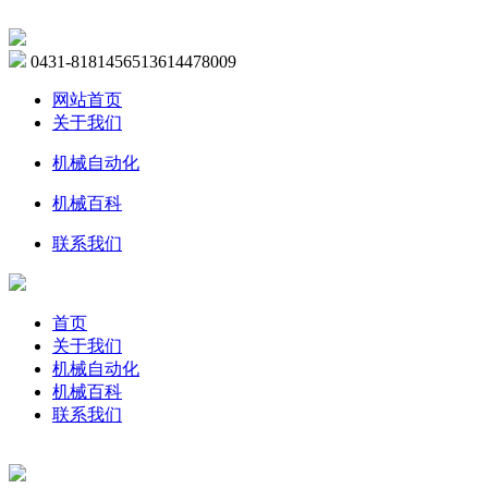
0431-81814565
13614478009
网站首页
关于我们
机械自动化
机械百科
联系我们
首页
关于我们
机械自动化
机械百科
联系我们