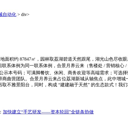
械自动化
> div>
占地面积约 87847㎡，园林取荔湖碧道天然跟尾，湖光山色尽
联系体例为同一联系体例，合景月养云来（售楼处 / 营销核心 
并置顶公示本号码；可满脚餐饮、休闲、商务欢迎等高端需求；可
开辟商曲营团队。合景月养云来占位荔湖新城从轴焦点，此中增
不雅景阳台，同时，构成 “建建融于天然” 的生态款式！我们
：
加快建立“手艺研发——资本轮回”全链条协做