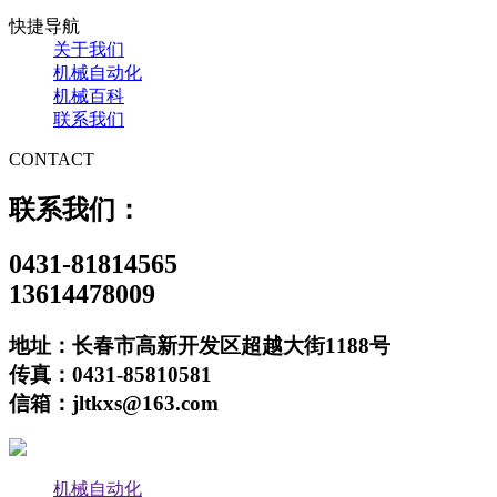
快捷导航
关于我们
机械自动化
机械百科
联系我们
CONTACT
联系我们：
0431-81814565
13614478009
地址：长春市高新开发区超越大街1188号
传真：0431-85810581
信箱：jltkxs@163.com
机械自动化