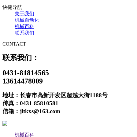
快捷导航
关于我们
机械自动化
机械百科
联系我们
CONTACT
联系我们：
0431-81814565
13614478009
地址：长春市高新开发区超越大街1188号
传真：0431-85810581
信箱：jltkxs@163.com
机械百科