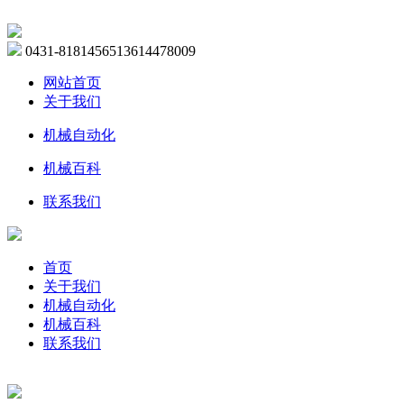
0431-81814565
13614478009
网站首页
关于我们
机械自动化
机械百科
联系我们
首页
关于我们
机械自动化
机械百科
联系我们