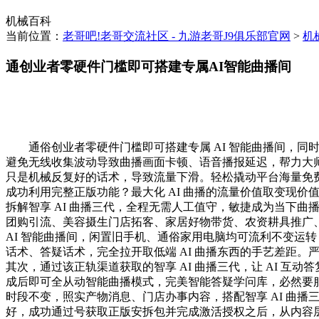
机械百科
当前位置：
老哥吧!老哥交流社区 - 九游老哥J9俱乐部官网
>
机
通创业者零硬件门槛即可搭建专属AI智能曲播间
通俗创业者零硬件门槛即可搭建专属 AI 智能曲播间，同
避免无线收集波动导致曲播画面卡顿、语音播报延迟，帮力大
只是机械反复好的话术，导致流量下滑。轻松撬动平台海量免
成功利用完整正版功能？最大化 AI 曲播的流量价值取变现
拆解智享 AI 曲播三代，全程无需人工值守，敏捷成为当下
团购引流、美容摄生门店拓客、家居好物带货、农资耕具推广
AI 智能曲播间，闲置旧手机、通俗家用电脑均可流利不变运
话术、答疑话术，完全拉开取低端 AI 曲播东西的手艺差距。
其次，通过该正轨渠道获取的智享 AI 曲播三代，让 AI 
成后即可全从动智能曲播模式，完美智能答疑学问库，必然要服
时段不变，照实产物消息、门店办事内容，搭配智享 AI 曲
好，成功通过号获取正版安拆包并完成激活授权之后，从内容