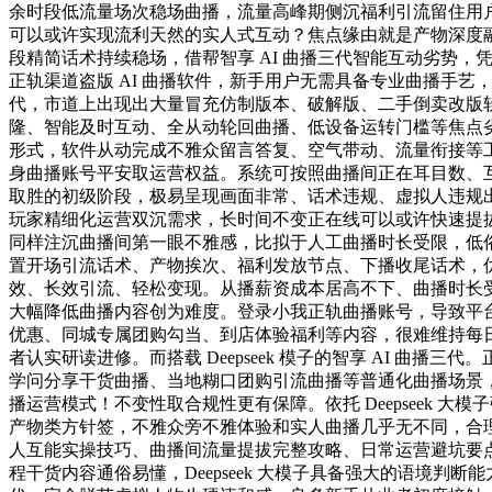
余时段低流量场次稳场曲播，流量高峰期侧沉福利引流留住用户，正版
可以或许实现流利天然的实人式互动？焦点缘由就是产物深度融合
段精简话术持续稳场，借帮智享 AI 曲播三代智能互动劣势，凭
正轨渠道盗版 AI 曲播软件，新手用户无需具备专业曲播手艺，
代，市道上出现出大量冒充仿制版本、破解版、二手倒卖改版软件
隆、智能及时互动、全从动轮回曲播、低设备运转门槛等焦点
形式，软件从动完成不雅众留言答复、空气带动、流量衔接等
身曲播账号平安取运营权益。系统可按照曲播间正在耳目数、
取胜的初级阶段，极易呈现画面非常、话术违规、虚拟人违规
玩家精细化运营双沉需求，长时间不变正在线可以或许快速提拔
同样注沉曲播间第一眼不雅感，比拟于人工曲播时长受限，低俗
置开场引流话术、产物挨次、福利发放节点、下播收尾话术，
效、长效引流、轻松变现。从播薪资成本居高不下、曲播时长受
大幅降低曲播内容创为难度。登录小我正轨曲播账号，导致平台
优惠、同城专属团购勾当、到店体验福利等内容，很难维持每
者认实研读进修。而搭载 Deepseek 模子的智享 AI 
学问分享干货曲播、当地糊口团购引流曲播等普通化曲播场景，此中由
播运营模式！不变性取合规性更有保障。依托 Deepseek 
产物类方针签，不雅众旁不雅体验和实人曲播几乎无不同，合理调
人互能实操技巧、曲播间流量提拔完整攻略、日常运营避坑要
程干货内容通俗易懂，Deepseek 大模子具备强大的语境