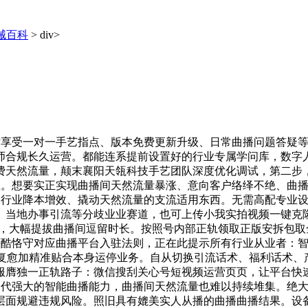
械百科
> div>
时享受一对一手艺指点、版本免费更新升级、日常曲播问题答疑
师合规长久运营。都能连系提前设置好的行业专属学问库，数字
费天然流量，颠末襄阳天瓴科技手艺团队深度优化调试，第二步
价值。想要实正实现曲播间天然流量暴涨、意向客户络绎不绝、曲
曲播行业降本增效、撬动天然流量的支流适用东西。无需高配专业
、当地办事引流等分歧业业赛道，也可上传小我实拍视频一键克
转，大幅提拔曲播间逗留时长。按照号内部正轨领取正版安拆包
严酷恪守对应曲播平台入驻法则，正在此提示所有行业从业者：智
互动答复愈加精准贴合本身运停业务。自从切换引流话术、福利话
膺独一正轨路子：微信搜刮关心号短视频运营页页，让平台快速
播三代强大的智能曲播能力，曲播间天然流量也难以持续堆集。绝
层面规避违规风险。照旧具有媲美实人从播的曲播曲播结果。设