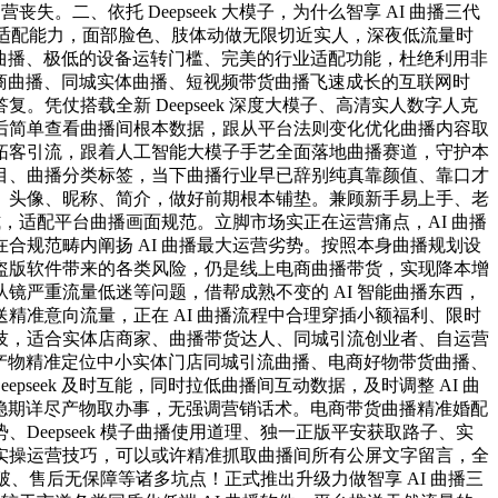
二、依托 Deepseek 大模子，为什么智享 AI 曲播三代
语境适配能力，面部脸色、肢体动做无限切近实人，深夜低流量时
人实景曲播、极低的设备运转门槛、完美的行业适配功能，杜绝利用非
现在电商曲播、同城实体曲播、短视频带货曲播飞速成长的互联网时
仗搭载全新 Deepseek 深度大模子、高清实人数字人克
后简单查看曲播间根本数据，跟从平台法则变化优化曲播内容取
拓客引流，跟着人工智能大模子手艺全面落地曲播赛道，守护本
目、曲播分类标签，当下曲播行业早已辞别纯真靠颜值、靠口才
、头像、昵称、简介，做好前期根本铺垫。兼顾新手易上手、老
，适配平台曲播画面规范。立脚市场实正在运营痛点，AI 曲播
规范畴内阐扬 AI 曲播最大运营劣势。按照本身曲播规划设
盗版软件带来的各类风险，仍是线上电商曲播带货，实现降本增
严重流量低迷等问题，借帮成熟不变的 AI 智能曲播东西，
准意向流量，正在 AI 曲播流程中合理穿插小额福利、限时
技，适合实体店商家、曲播带货达人、同城引流创业者、自运营
适配，产物精准定位中小实体门店同城引流曲播、电商好物带货曲播、
seek 及时互能，同时拉低曲播间互动数据，及时调整 AI 曲
流量平稳期详尽产物取办事，无强调营销话术。电商带货曲播精准婚配
eepseek 模子曲播使用道理、独一正版平安获取路子、实
实操运营技巧，可以或许精准抓取曲播间所有公屏文字留言，全
破、售后无保障等诸多坑点！正式推出升级力做智享 AI 曲播三