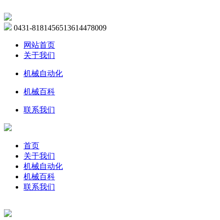
0431-81814565
13614478009
网站首页
关于我们
机械自动化
机械百科
联系我们
首页
关于我们
机械自动化
机械百科
联系我们