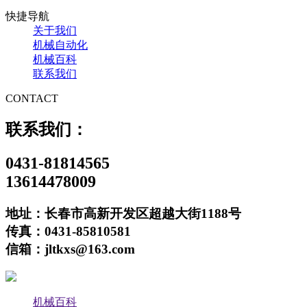
快捷导航
关于我们
机械自动化
机械百科
联系我们
CONTACT
联系我们：
0431-81814565
13614478009
地址：长春市高新开发区超越大街1188号
传真：0431-85810581
信箱：jltkxs@163.com
机械百科