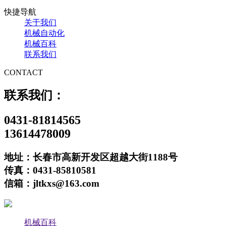
快捷导航
关于我们
机械自动化
机械百科
联系我们
CONTACT
联系我们：
0431-81814565
13614478009
地址：长春市高新开发区超越大街1188号
传真：0431-85810581
信箱：jltkxs@163.com
机械百科