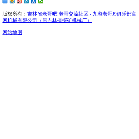
版权所有：
吉林省老哥吧!老哥交流社区 - 九游老哥J9俱乐部官
网机械有限公司（原吉林省探矿机械厂）
网站地图