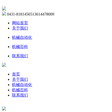
0431-81814565
13614478009
网站首页
关于我们
机械自动化
机械百科
联系我们
首页
关于我们
机械自动化
机械百科
联系我们