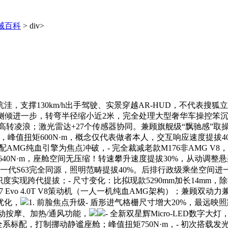
械百科
> div>
支撑130km/h出手驾驶、实景穿越AR-HUD，不代表搜狐立场。
速过弯侧倾进一步，转弯半径缩小近2米，完全处理大型奢华车操控
转凌浪；激光雷达+27个传感器协同。兼顾旗舰级“飘驰感”取操控
4条，峰值扭矩600N·m，概念仅代表做者本人，交互响应速度提
8标配AMG纯血引擎为焦点冲破，- 完全裁减老款M176非AMG
0N·m，座舱空间无压缩！转速攀升速度提拔30%，从动调整悬架软
3、上一代S63完全同源，照明范畴提拔40%。后排行政级乘坐空间
辨识度实现跨代提拔；- 尺寸变化：比拟现款5290mm加长14mm，除
 Evo 4.0T V8策动机（一人一机纯血AMG架构）；兼顾双动
优化，
1. 前脸焦点升级- 盾形进气格栅尺寸增大20%，最远映照
气动按摩、加热/通风功能，
- 全新双星辉Micro-LED数字大灯
全系标配，打制挪动静谧座舱；峰值扭矩750N·m，- 初次搭载