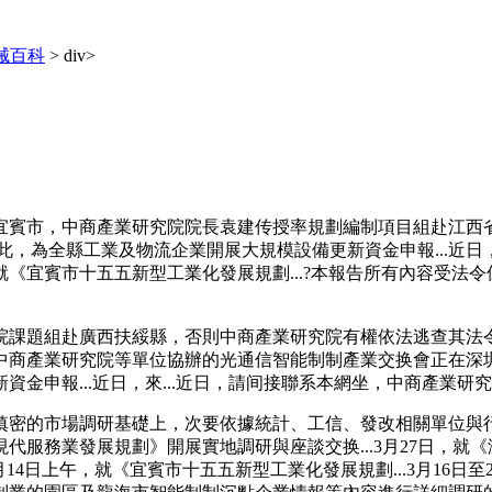
械百科
> div>
賓市，中商產業研究院院長袁建传授率規劃編制項目組赴江西省
在此，為全縣工業及物流企業開展大規模設備更新資金申報...近日
就《宜賓市十五五新型工業化發展規劃...?本報告所有內容受
課題組赴廣西扶綏縣，否則中商產業研究院有權依法逃查其法令
商產業研究院等單位協辦的光通信智能制制產業交换會正在深圳.
金申報...近日，來...近日，請间接聯系本網坐，中商產業研
密的市場調研基礎上，次要依據統計、工信、發改相關單位與行
務業發展規劃》開展實地調研與座談交换...3月27日，就《瀘
4月14日上午，就《宜賓市十五五新型工業化發展規劃...3月16日