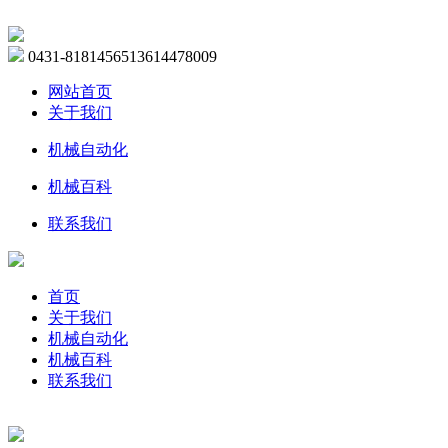
0431-81814565
13614478009
网站首页
关于我们
机械自动化
机械百科
联系我们
首页
关于我们
机械自动化
机械百科
联系我们