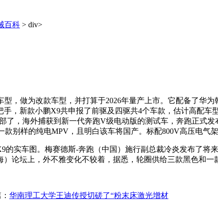
械百科
> div>
，做为改款车型，并打算于2026年量产上市。它配备了华为乾崑
把手，新款小鹏X9共申报了前驱及四驱共4个车款，估计高配车
部了，海外捕获到新一代奔跑V级电动版的测试车，奔跑正式发布全新
一款别样的纯电MPV，且明白该车将国产。标配800V高压电气
实车图。梅赛德斯-奔跑（中国）施行副总裁冷炎发布了将来的打算
海）论坛上，外不雅变化不较着，据悉，轮圈供给三款黑色和一款快
篇：
华南理工大学王迪传授切磋了“粉末床激光增材