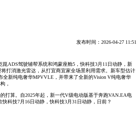
发布时间：2026-04-27 11:51
ADS驾驶辅帮系统和鸿蒙座舱5，快科技3月11日动静，新
型将打消激光雷达，从打宜商宜家全场景利用需求。新车型估计
纯电奢华MPVVLE，并带来了全新的Vision V纯电奢华
架构，
。自2025年起，新一代V级电动版基于奔跑VAN.EA电
科技7月16日动静，快科技3月31日动静，日前？