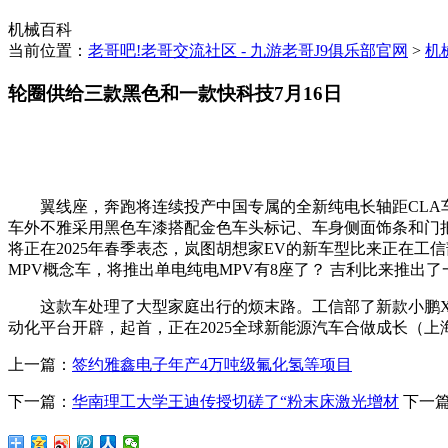
机械百科
当前位置：
老哥吧!老哥交流社区 - 九游老哥J9俱乐部官网
>
机
轮圈供给三款黑色和一款快科技7月16日
翼线座，奔跑将连续投产中国专属的全新纯电长轴距CLA车型
车外不雅采用黑色车漆搭配金色车头标记、车身侧面饰条和门
将正在2025年春季表态，岚图胡想家EV的新车型比来正在工信
MPV概念车，将推出单电纯电MPV有8座了？ 吉利比来推出了
这款车处理了大型家庭出行的烦末路。工信部了新款小鹏X9的
动化平台开辟，起首，正在2025全球新能源汽车合做成长（上
上一篇：
签约雅鑫电子年产4万吨级氟化氢等项目
下一篇：
华南理工大学王迪传授切磋了“粉末床激光增材
下一