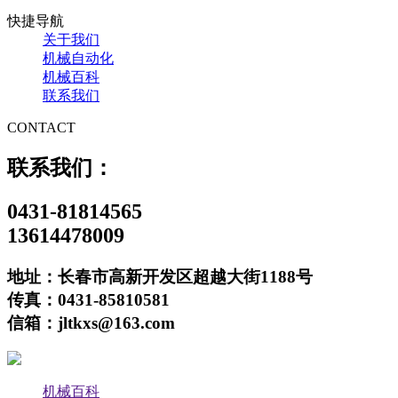
快捷导航
关于我们
机械自动化
机械百科
联系我们
CONTACT
联系我们：
0431-81814565
13614478009
地址：长春市高新开发区超越大街1188号
传真：0431-85810581
信箱：jltkxs@163.com
机械百科