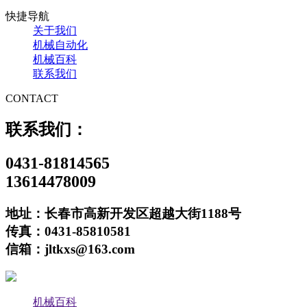
快捷导航
关于我们
机械自动化
机械百科
联系我们
CONTACT
联系我们：
0431-81814565
13614478009
地址：长春市高新开发区超越大街1188号
传真：0431-85810581
信箱：jltkxs@163.com
机械百科