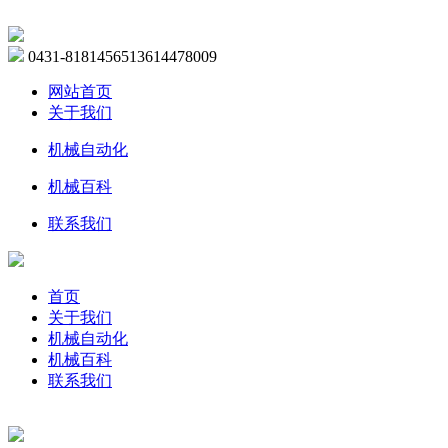
0431-81814565
13614478009
网站首页
关于我们
机械自动化
机械百科
联系我们
首页
关于我们
机械自动化
机械百科
联系我们