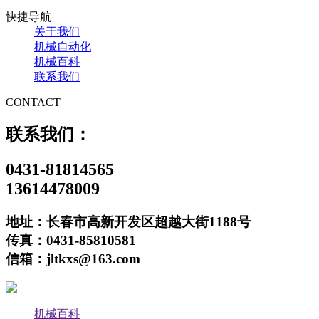
快捷导航
关于我们
机械自动化
机械百科
联系我们
CONTACT
联系我们：
0431-81814565
13614478009
地址：长春市高新开发区超越大街1188号
传真：0431-85810581
信箱：jltkxs@163.com
机械百科