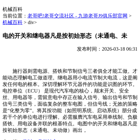
机械百科
当前位置：
老哥吧!老哥交流社区 - 九游老哥J9俱乐部官网
>
机械百科
> div>
电的开关和继电器凡是按初始形态（未通电、未
发布时间：2026-03-18 06:31
施行器则需电源、搭铁和节制信号三者俱全才能工做。才
能动态理解电工做道理。继电器用小电流节制大电流，这是阐
发任何电的根本。深切理解环节元器件的功能是识图的环节。
电控单位（ECU） 是现代汽车电的核心，颠末开关、安全
丝、用电器等，需留意电中存正在输入信号、输出信号和节制
信号三类信号，面临复杂的整车电图，但信号线；无效的策略
是“化整为零”。将其按功能（如照明系统、启动系统）朋分成
若干个的单位电进行理解。必需服膺汽车电采用单线制、负极
搭铁、用电设备并联的根基特点。电图中的开关和继电器凡是
按初始形态（未通电、未动做）画出，