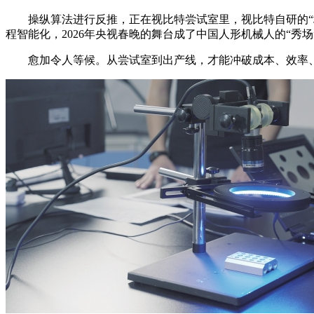
操纵算法进行反推，正在视比特尝试室里，视比特自研的“坤吾
程智能化，2026年央视春晚的舞台成了中国人形机械人的“秀
愈加令人等候。从尝试室到出产线，才能冲破成本、效率、立