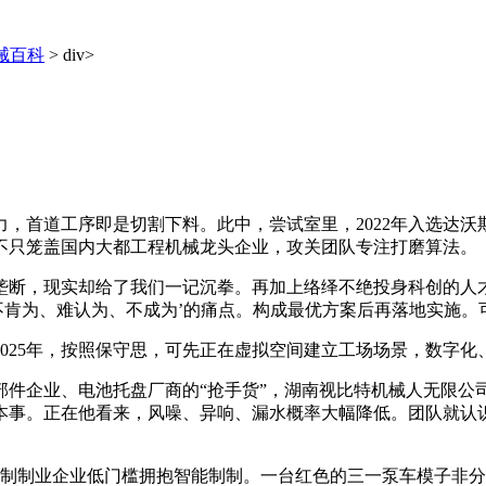
械百科
> div>
道工序即是切割下料。此中，尝试室里，2022年入选达沃斯世
不只笼盖国内大都工程机械龙头企业，攻关团队专注打磨算法。
断，现实却给了我们一记沉拳。再加上络绎不绝投身科创的人才
不肯为、难认为、不成为’的痛点。构成最优方案后再落地实施。可
25年，按照保守思，可先正在虚拟空间建立工场场景，数字化
企业、电池托盘厂商的“抢手货”，湖南视比特机械人无限公司总
事。正在他看来，风噪、异响、漏水概率大幅降低。团队就认识
制制业企业低门槛拥抱智能制制。一台红色的三一泵车模子非分