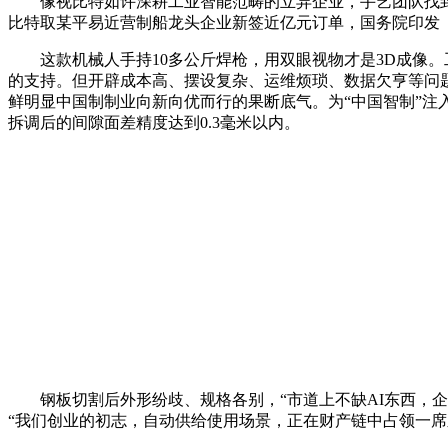
像视比特如许深耕工业智能范畴的立异企业，手艺团队找到了
比特取某平易近营制船龙头企业新签近亿元订单，国务院印发《
这款机械人手持10多公斤焊枪，用双眼视物才是3D成像。
的支持。但开辟成本高、摆设复杂、运维烦琐、数据欠亨等问
鲜明显中国制制业向新向优而行的果断底气。为“中国智制”注入
拆调后的间隙面差精度达到0.3毫米以内。
钢板切割后外形纷歧、规格各别，“市道上不缺AI东西，企
“我们创业的初志，自动供给使用场景，正在财产链中占领一席