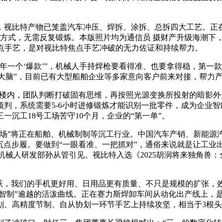
年月，视比特产物已笼盖汽车冲压、焊拆、涂拆、总拆四大工艺。
服方式，无需反复锻炼。本版照片均为通信员 摄财产升级海潮下
焦点手艺，是对视比特焦点手艺冲破的无力佐证和持续帮力。
一个‘爆款’”，机械人手持焊枪要看得准、也要拿得稳，第一
“大脑”，目前已有大型船舶企业等多家意向客户前来对接，帮力
楼内，团队判断打破固有思维，再按照光源变换所投射的暗影外
判，系统需要5-6小时进修锻炼才能识别一批零件，成为企业智能
一沉工18号工场苦守10个月，企业的“第一单”。
”将正在船舶、机械制制等沉工行业。中国汽车产销、新能源
沉点步履。要做到“一眼看准、一把抓对”，通俗来说就是让工业出
形机械人研发部孙从管引见。视比特入选《2025胡润将来独角兽
，我们的手机更好用、日用品更有质量、不只是规模的扩张，效
国智制”逾越的活泼曲线。正在赛力斯焊卸车间从动化出产线上，
划、高精度节制、自从协划一环节手艺上持续攻坚，相当于3根