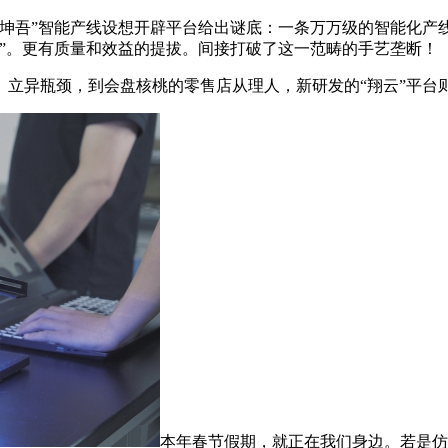
”智能产线设想开辟平台给出谜底：一条万万级的智能化产线，
场”。更有质量和效益的提拔。间接打破了这一范畴的手艺垄断！
异瓶颈，到会盘核桃的零售店从理人，新研发的“翔云”平台则
本年春节假期，就正在我们身边。若是仿