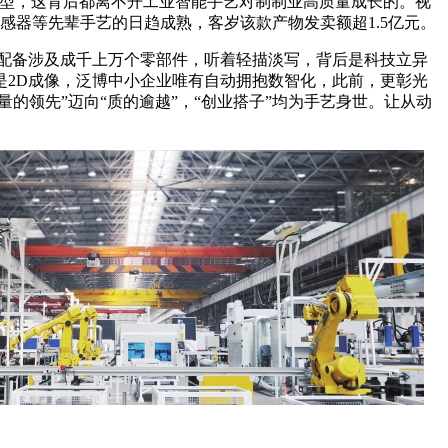
型，这背后都离不开工业智能手艺对制制业高质量成长的。视
感器等先辈手艺的日趋成熟，客岁该款产物发卖额超1.5亿元。
配备涉及成千上万个零部件，听着轻描淡写，背后是科技立异
2D成像，泛博中小企业唯有自动拥抱数智化，此前，更彰光
的领先”迈向“质的逾越”，“创业搭子”均为手艺身世。让从动