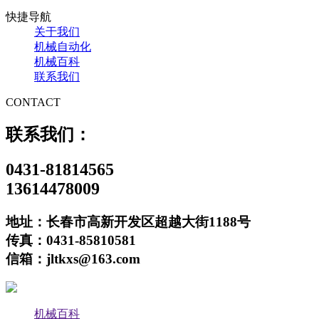
快捷导航
关于我们
机械自动化
机械百科
联系我们
CONTACT
联系我们：
0431-81814565
13614478009
地址：长春市高新开发区超越大街1188号
传真：0431-85810581
信箱：jltkxs@163.com
机械百科