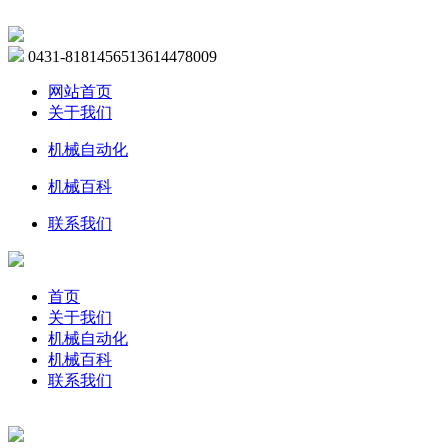
0431-81814565
13614478009
网站首页
关于我们
机械自动化
机械百科
联系我们
首页
关于我们
机械自动化
机械百科
联系我们