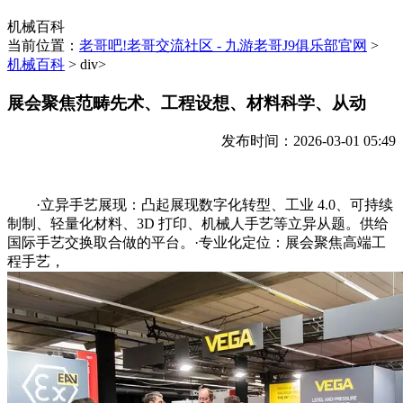
机械百科
当前位置：
老哥吧!老哥交流社区 - 九游老哥J9俱乐部官网
>
机械百科
> div>
展会聚焦范畴先术、工程设想、材料科学、从动
发布时间：2026-03-01 05:49
·立异手艺展现：凸起展现数字化转型、工业 4.0、可持续
制制、轻量化材料、3D 打印、机械人手艺等立异从题。供给
国际手艺交换取合做的平台。·专业化定位：展会聚焦高端工
程手艺，