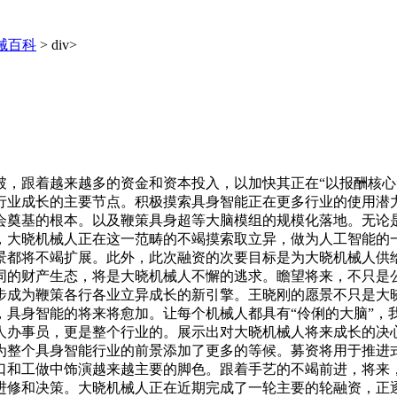
械百科
> div>
跟着越来越多的资金和资本投入，以加快其正在“以报酬核心”
业成长的主要节点。积极摸索具身智能正在更多行业的使用潜力。
会奠基的根本。以及鞭策具身超等大脑模组的规模化落地。无论
，大晓机械人正在这一范畴的不竭摸索取立异，做为人工智能的
景都将不竭扩展。此外，此次融资的次要目标是为大晓机械人供
同的财产生态，将是大晓机械人不懈的逃求。瞻望将来，不只是
步成为鞭策各行各业立异成长的新引擎。王晓刚的愿景不只是大
，具身智能的将来将愈加。让每个机械人都具有“伶俐的大脑”，
人办事员，更是整个行业的。展示出对大晓机械人将来成长的决
个具身智能行业的前景添加了更多的等候。募资将用于推进式数据采集
口和工做中饰演越来越主要的脚色。跟着手艺的不竭前进，将来
进修和决策。大晓机械人正在近期完成了一轮主要的轮融资，正