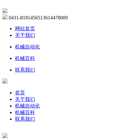
0431-81814565
13614478009
网站首页
关于我们
机械自动化
机械百科
联系我们
首页
关于我们
机械自动化
机械百科
联系我们