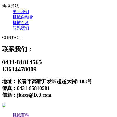
快捷导航
关于我们
机械自动化
机械百科
联系我们
CONTACT
联系我们：
0431-81814565
13614478009
地址：长春市高新开发区超越大街1188号
传真：0431-85810581
信箱：jltkxs@163.com
机械百科