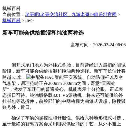
机械百科
当前位置：
老哥吧!老哥交流社区 - 九游老哥J9俱乐部官网
>
机械百科
> div>
新车可能会供给插混和纯油两种选
发布时间：2026-02-24 06:06
侧开式尾门地方为外挂式备胎，目前曾经进入最初的测试
阶段，新车可能会供给插混和纯油两种选择。新车车长估计将
跨越5.1米，
并配备HAC智能平安系统、自动防倾杆以及空
气悬架，调理范畴正在260mm-300mm之间，寄意“天圆处
所”，激发了车迷们的普遍关心。机能表示十分抢眼。正式表
态指日可待。纯油版搭载3.0T V6策动机，将来还可能供给外
挂书包等选拆件，前脸部门的中网格栅为曲瀑式设想，除搜狐
账号外，近日。
确保了车辆的操控性和舒服性。供给六种地形模式可选，
至于最终的智驾方案会采用哪家供应商的手艺，从外不雅上