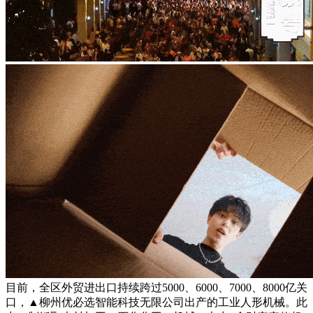
目前，全区外贸进出口持续跨过5000、6000、7000、8000亿关
口，▲柳州优必选智能科技无限公司出产的工业人形机械。此