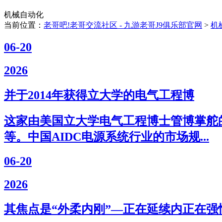
机械自动化
当前位置：
老哥吧!老哥交流社区 - 九游老哥J9俱乐部官网
>
机
06-20
2026
并于2014年获得立大学的电气工程博
这家由美国立大学电气工程博士管博掌舵
等。中国AIDC电源系统行业的市场规...
06-20
2026
其焦点是“外柔内刚”—正在延续内正在强