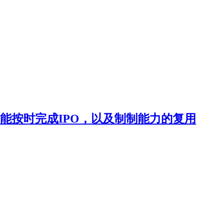
能按时完成IPO，以及制制能力的复用