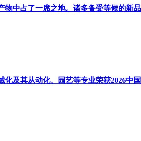
在电子产物中占了一席之地。诸多备受等候的
械化及其从动化、园艺等专业荣获2026中国