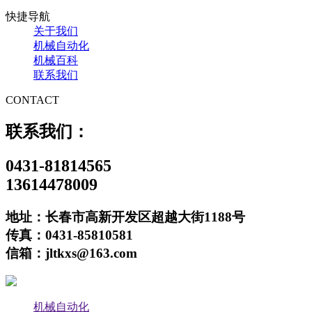
快捷导航
关于我们
机械自动化
机械百科
联系我们
CONTACT
联系我们：
0431-81814565
13614478009
地址：长春市高新开发区超越大街1188号
传真：0431-85810581
信箱：jltkxs@163.com
机械自动化