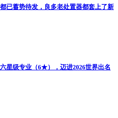
新品都已蓄势待发，良多老处置器都套上了新
六星级专业（6★），迈进2026世界出名