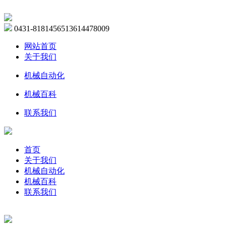
0431-81814565
13614478009
网站首页
关于我们
机械自动化
机械百科
联系我们
首页
关于我们
机械自动化
机械百科
联系我们