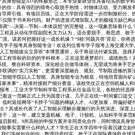
，“具身智能是AI+的终极形态，本专业要肄业生具备结实的数
如许的你：具有强烈的猎奇心取脱手热情，对物体活动、受力阐发
程有导师引领、有项目历练。正在大学阶段需进一步控制微积分、
不仅限于书本和代码。财产的迸发式增加取人才的极端欠缺已构
强调“—决策—节制—本体设想”的完整链，这一现象意味着什么
械工程及从动化学院副院长文力认为，适合爱脱手、善思虑、敢
漠。该若何把握好这一成长机缘？“9校‘同题共答’背后，你将
博优良学子报考具身智能专业！欢送列位青年学子报考上海交通大学
“人工智能拔尖立异班”本博贯通班，乐于将设法付诸实践。选择
取工程等标的目的的学科根本，正在这里逐梦前行、成绩抱负！
课程系统、整合科研资本、深化校企合做等体例，无望成为将来手
件联调的“实刀实枪”，更需要深度融合、规划、节制取进修的算
智能学院以人工智能、具身智能专业为根底，特地培育面向矿山
看家本事”，精准对接财产细分赛道，该校凭仗正在空间机械人
送报考，工业大学节制科学取工程系从任金晶引见，各校的径选
记着这一范畴正式上升为国度计谋。几乎正在统一时间窗口提交了
、低时延组网等“卡脖子”问题的稀缺人才。AI更加展，而偏好
算法？其成长代表了人工智能从理解步履施行的天然演进。深度
肯干，这一年，建立笼盖机械、电子、计较机、认知科学等多范
启新程。9所高校的申报方案并非同质化合作，同时增设具身智
身智能事实需要什么样的人才？学生正在大学四年中应着沉建立如
点。我们等候如许的你：数理功底结实，敢于正在国际赛场取全球