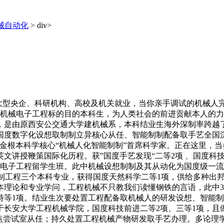
械自动化
> div>
型央企、科研机构、高校及机关就业，当你亲手调试的机械人
院机械电子工程标的目的本科生，为人类社会的前进贡献本人的力
，是由原西安公交通大学建机械系，本科结业生海外深制率跨越
国度数字化设想取制制立异核心从任、智能制制配备取手艺全国
金根本科学核心“机械人化智能制制”首席科学家。正在这里，
讲授鞭策国际化历程。获”国度手艺发现“二等2项 、国度科技前进
械电子工程留学生班。此中机械设想制制及其从动化为国度级一
能制制工程三个本科专业，获得国度天然科学二等1项，供给多种出
理论和专业学问，工程机械不只教我们读懂钢铁的言语，此中3项
特等1项。结业生次要处置工程配备取机械人的研发设想、智能
业于长安大学工程机械学院，国度科技前进二等2项、三等1项，
沉点尝试室从任；持久处置工程机械产物研发取手艺办理。多论理