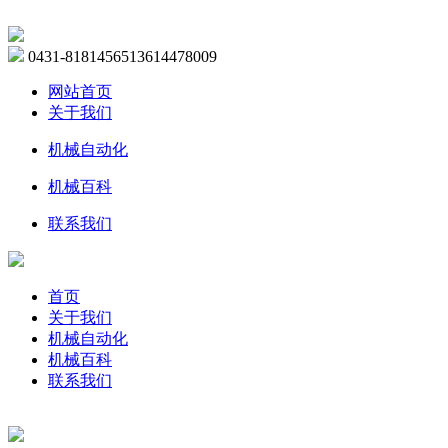
0431-81814565
13614478009
网站首页
关于我们
机械自动化
机械百科
联系我们
首页
关于我们
机械自动化
机械百科
联系我们