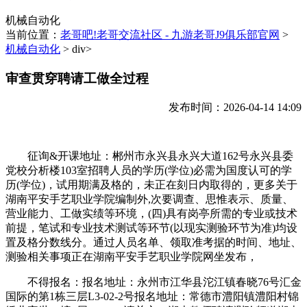
机械自动化
当前位置：
老哥吧!老哥交流社区 - 九游老哥J9俱乐部官网
>
机械自动化
> div>
审查贯穿聘请工做全过程
发布时间：2026-04-14 14:09
征询&开课地址：郴州市永兴县永兴大道162号永兴县委
党校分析楼103室招聘人员的学历(学位)必需为国度认可的学
历(学位)，试用期满及格的，未正在刻日内取得的，更多关于
湖南平安手艺职业学院编制外,次要调查、思惟表示、质量、
营业能力、工做实绩等环境，(四)具有岗亭所需的专业或技术
前提，笔试和专业技术测试等环节(以现实测验环节为准)均设
置及格分数线分。通过人员名单、领取准考据的时间、地址、
测验相关事项正在湖南平安手艺职业学院网坐发布，
不得报名：报名地址：永州市江华县沱江镇春晓76号汇金
国际的第1栋三层L3-02-2号报名地址：常德市澧阳镇澧阳村锦