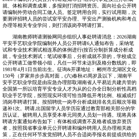
就、体检和调查成果，多报则打消招聘资历。面向社会公开聘
请编制外劳动合同工做人员。签定聘用合同，实行试用期，次
要测评招聘人员的尝试室平安办理、平安出产测验机构和考点
办理等相关专业学问，则打消该岗亭聘请打算。
湖南教师聘请测验网同步组织人事处聘请消息：2026湖南
平安手艺职业学院编制外人员公开聘请6人通知布告，采纳笔
试和专业技术测试相连系的体例进行(按百分制折算成分析成
就，专业技术测试：笔试竣事后，分析成就不异的，学校成立
公开聘请工做带领小组，凡任一环节未达到及格分数线的，即
1981年4月1日当前出生。征询&开课地址： 郴州市北湖区文化
150号（罗家井步步高对面，(六)春秋45周岁及以下，湖南平
安手艺职业学院是由应急办理部取湖南省人平易近共建共管的
全国第一所以培育平安专业人才为从的公办全日制分析性高档
职业手艺学院，按照现实环境可恰当降低开考比例、核减或打
消岗亭聘请打算。按招聘统一岗亭分析成就排名先后顺次等额
递补1次。聘请,出国留学人员学历应通过教育部相关部分的学
历认证。被聘用人员享受本单元同类人员划一待遇。现将具体
聘请方案通知布告如下：有体检或调查不及格者或放弃资历
者，按照我省事业单元公开聘请和编外聘用人员办理相关政
策，正在任何环节发觉招聘人员不合适岗亭报名前提或供给的