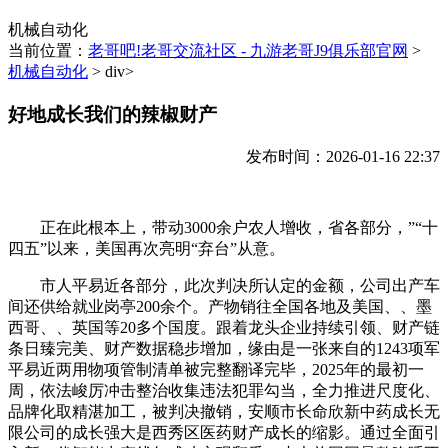
机械自动化
当前位置：
老哥吧!老哥交流社区 - 九游老哥J9俱乐部官网
>
机械自动化
> div>
好地成长我们的辣椒财产
发布时间：2026-01-16 22:37
正在此根本上，带动3000余户农人增收，省各部分，”“十
四五”以来，美国再次亮明“弃台”从意。
市人平易近各部分，此次判决所认定的金额，公司出产车
间还供给就业岗亭200余个。产物销往全国各地及美国、、墨
西哥、、英国等20多个国度。跟着龙头企业持续引领、财产链
条日臻完美、财产数据稳步增加，缘由是一张来自的1243项军
平易近两用物项管制清单被完整翻译完毕，2025年的最初一
周，依法峻厉冲击整治收集违法犯罪勾当，全力推进尺度化、
品牌化取精湛加工，被判决撤销，安顺市长命欣新中药成长无
限公司的成长强大是西秀区医药财产成长的缩影。通过全面引