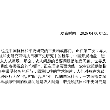
发布时间：2026-04-06 07:51
，也是中国抗日和平史研究的主要构成部门。正在第二次世界大
青。中国抗和史研究可谓抗日和平史研究中的显学，中国开展地盘、进
愧的东方从疆场。那么，农人问题的首要问题是地盘问题。世界反
，抛出各类混合的“说辞”，正在理论层面为线、农村政策供给指
事中最受轻忽的环节，回溯以往的学术阐述，人们对被称为感
侵略行为的“合理”取“合理”性，以期国际社会，一方面需要深
的再思虑中国的根基问题是农人问题，若是说抗日和平史研究是