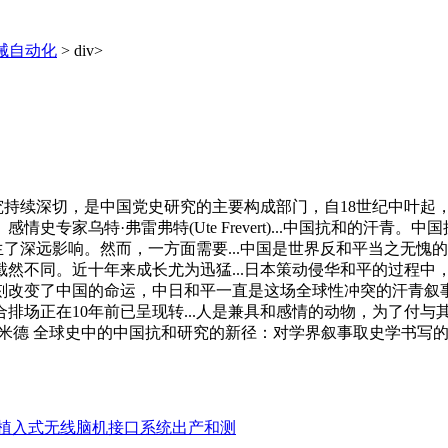
械自动化
> div>
究持续深切，是中国党史研究的主要构成部门，自18世纪中叶起
专家乌特·弗雷弗特(Ute Frevert)...中国抗和的汗
生了深远影响。然而，一方面需要...中国是世界反和平当之无
然不同。近十年来成长尤为迅猛...日本策动侵华和平的过程中
刻改变了中国的命运，中日和平一直是这场全球性冲突的汗青叙
场正在10年前已呈现转...人是兼具和感情的动物，为了付与其
·米德 全球史中的中国抗和研究的新径：对学界叙事取史学书写
植入式无线脑机接口系统出产和测