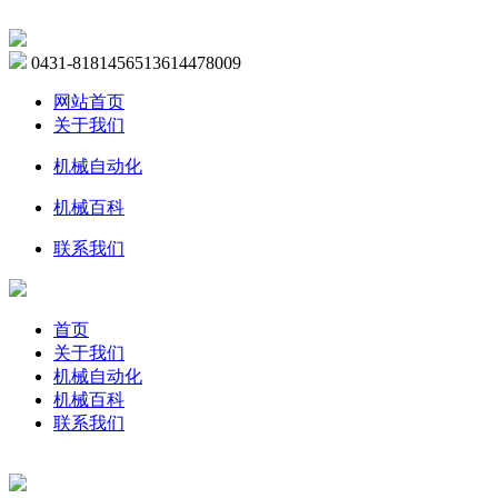
0431-81814565
13614478009
网站首页
关于我们
机械自动化
机械百科
联系我们
首页
关于我们
机械自动化
机械百科
联系我们