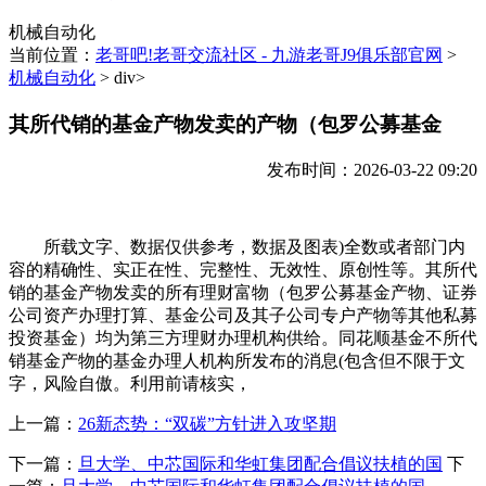
机械自动化
当前位置：
老哥吧!老哥交流社区 - 九游老哥J9俱乐部官网
>
机械自动化
> div>
其所代销的基金产物发卖的产物（包罗公募基金
发布时间：2026-03-22 09:20
所载文字、数据仅供参考，数据及图表)全数或者部门内
容的精确性、实正在性、完整性、无效性、原创性等。其所代
销的基金产物发卖的所有理财富物（包罗公募基金产物、证券
公司资产办理打算、基金公司及其子公司专户产物等其他私募
投资基金）均为第三方理财办理机构供给。同花顺基金不所代
销基金产物的基金办理人机构所发布的消息(包含但不限于文
字，风险自傲。利用前请核实，
上一篇：
26新态势：“双碳”方针进入攻坚期
下一篇：
旦大学、中芯国际和华虹集团配合倡议扶植的国
下