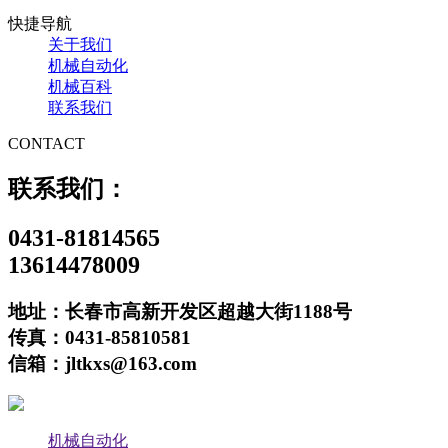
快捷导航
关于我们
机械自动化
机械百科
联系我们
CONTACT
联系我们：
0431-81814565
13614478009
地址：长春市高新开发区超越大街1188号
传真：0431-85810581
信箱：jltkxs@163.com
机械自动化