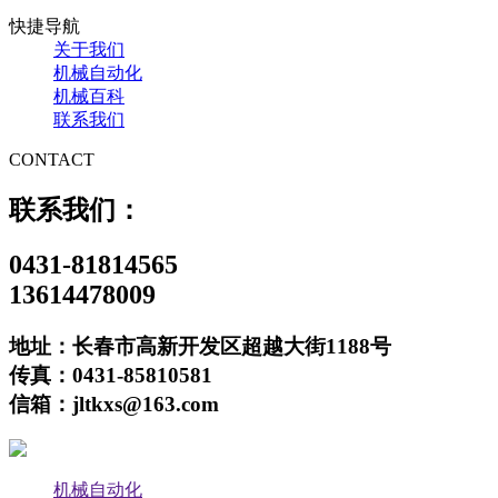
快捷导航
关于我们
机械自动化
机械百科
联系我们
CONTACT
联系我们：
0431-81814565
13614478009
地址：长春市高新开发区超越大街1188号
传真：0431-85810581
信箱：jltkxs@163.com
机械自动化